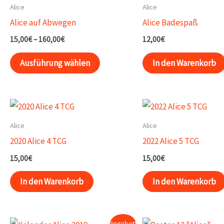
Alice
Alice
Alice auf Abwegen
Alice Badespaß
Preisspanne:
15,00
€
–
160,00
€
12,00
€
15,00€
Dieses
bis
Ausführung wählen
In den Warenkorb
160,00€
Produkt
weist
mehrere
Varianten
Alice
Alice
auf.
2020 Alice 4 TCG
2022 Alice 5 TCG
Die
15,00
€
15,00
€
Optionen
können
In den Warenkorb
In den Warenkorb
auf
der
Angebot!