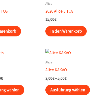
Alice
2 TCG
2020 Alice 3 TCG
15,00
€
Warenkorb
In den Warenkorb
Alice
Alice KAKAO
Preisspanne:
Preisspanne:
0
€
3,00
€
–
5,00
€
2,00€
3,00€
Dieses
Dieses
bis
bis
ung wählen
Ausführung wählen
35,00€
5,00€
Produkt
Produkt
weist
weist
mehrere
mehrere