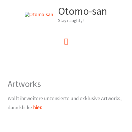
Zum
Otomo-san
Inhalt
Stay naughty!
springen
Hauptmenü
Artworks
Wollt ihr weitere unzensierte und exklusive Artworks,
dann klicke
hier.