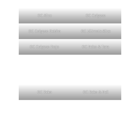
OC Alice
OC Calypso
OC Calypso Geisha
OC Ultimate Alice
OC Calypso Dojo
OC Neko & Tara
OC Reka
OC Reka & Nell