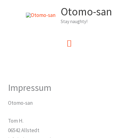
Zum
Otomo-san
Inhalt
Stay naughty!
springen
Hauptmenü
Impressum
Otomo-san
Tom H.
06542 Allstedt