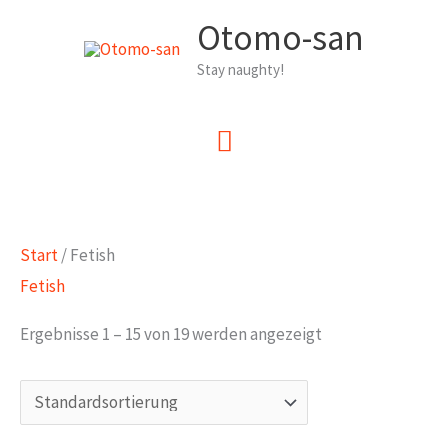
Zum
Otomo-san
Inhalt
Stay naughty!
springen
Hauptmenü
Start
/ Fetish
Fetish
Ergebnisse 1 – 15 von 19 werden angezeigt