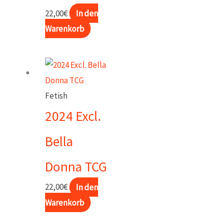
22,00
€
In den
gewählt
Warenkorb
werden
Fetish
2024 Excl.
Bella
Donna TCG
22,00
€
In den
Warenkorb