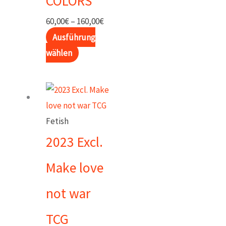
COLORS
Preisspanne:
60,00
€
–
160,00
€
60,00€
Ausführung
Dieses
bis
wählen
Produkt
160,00€
weist
mehrere
Varianten
Fetish
auf.
2023 Excl.
Die
Optionen
Make love
können
not war
auf
der
TCG
Produktseite