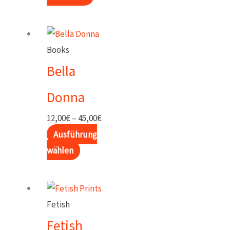
Books
Bella
Donna
Preisspanne:
12,00
€
–
45,00
€
12,00€
Ausführung
Dieses
bis
wählen
Produkt
45,00€
weist
mehrere
Fetish
Varianten
Fetish
auf.