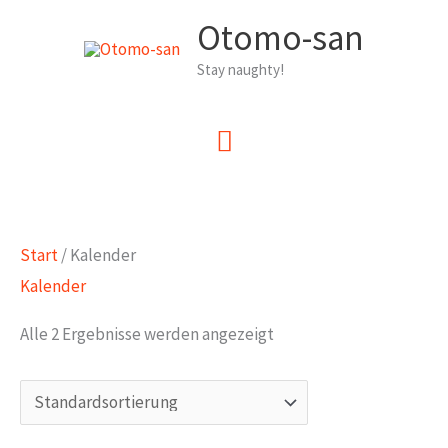
Zum
Otomo-san
Inhalt
Stay naughty!
springen
Hauptmenü
Start
/ Kalender
Kalender
Alle 2 Ergebnisse werden angezeigt