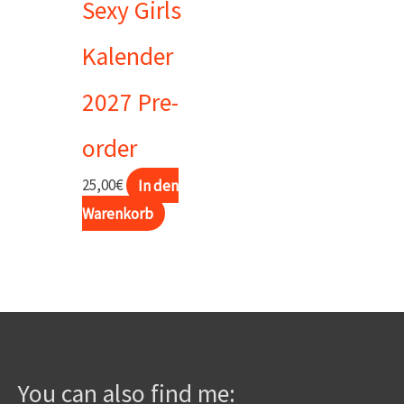
Sexy Girls
Kalender
2027 Pre-
order
25,00
€
In den
Warenkorb
You can also find me: