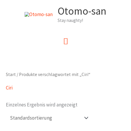
Zum
Otomo-san
Inhalt
Stay naughty!
springen
Hauptmenü
Start
/ Produkte verschlagwortet mit „Ciri“
Ciri
Einzelnes Ergebnis wird angezeigt