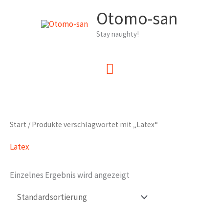
Zum
Otomo-san
Inhalt
Stay naughty!
springen
Hauptmenü
Start
/ Produkte verschlagwortet mit „Latex“
Latex
Einzelnes Ergebnis wird angezeigt