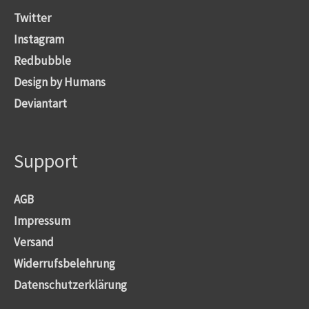
der
Twitter
Produktseite
Instagram
gewählt
Redbubble
werden
Design by Humans
Deviantart
Support
AGB
Impressum
Versand
Widerrufsbelehrung
Datenschutzerklärung