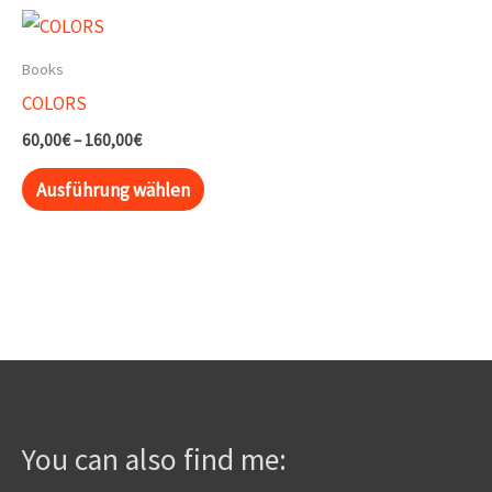
Books
COLORS
Preisspanne:
60,00
€
–
160,00
€
60,00€
Dieses
bis
Ausführung wählen
160,00€
Produkt
weist
mehrere
Varianten
auf.
Die
Optionen
können
You can also find me:
auf