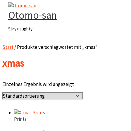
Zum
Inhalt
Otomo-san
springen
Stay naughty!
Hauptmenü
Start
/ Produkte verschlagwortet mit „xmas“
xmas
Einzelnes Ergebnis wird angezeigt
Prints