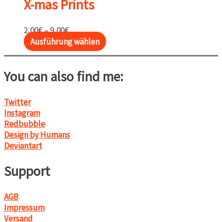
X-mas Prints
Preisspanne:
2,00
€
–
9,00
€
2,00€
Dieses
Ausführung wählen
bis
Produkt
9,00€
weist
You can also find me:
mehrere
Varianten
auf.
Twitter
Die
Instagram
Optionen
Redbubble
können
Design by Humans
auf
Deviantart
der
Produktseite
Support
gewählt
werden
AGB
Impressum
Versand