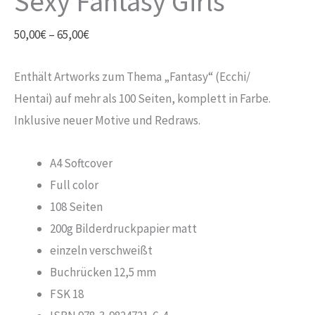
Sexy Fantasy Girls
Preisspanne:
50,00
€
–
65,00
€
50,00€
Enthält Artworks zum Thema „Fantasy“ (Ecchi/
bis
Hentai) auf mehr als 100 Seiten, komplett in Farbe.
65,00€
Inklusive neuer Motive und Redraws.
A4 Softcover
Full color
108 Seiten
200g Bilderdruckpapier matt
einzeln verschweißt
Buchrücken 12,5 mm
FSK 18