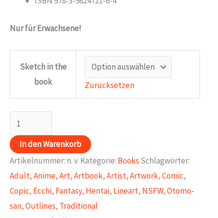
ISBN 978-3-9824721-6-4
Nur für Erwachsene!
Sketch in the
book
Zurücksetzen
Sexy
Fantasy
In den Warenkorb
Girls
Artikelnummer:
n. v.
Kategorie:
Books
Schlagwörter:
Menge
Adult
,
Anime
,
Art
,
Artbook
,
Artist
,
Artwork
,
Comic
,
Copic
,
Ecchi
,
Fantasy
,
Hentai
,
Lineart
,
NSFW
,
Otomo-
san
,
Outlines
,
Traditional