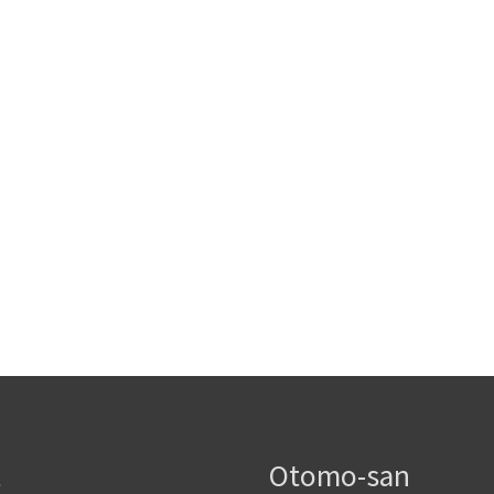
ite
te
t
Otomo-san
ite