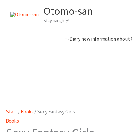
Zum
Otomo-san
Inhalt
Stay naughty!
springen
H-Diary new information about
Start
/
Books
/ Sexy Fantasy Girls
Books