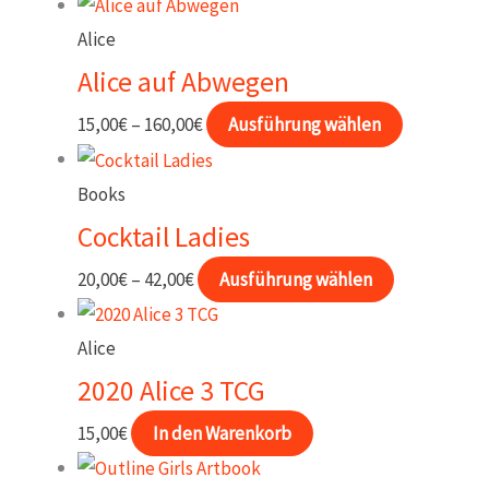
Alice
Alice auf Abwegen
Preisspanne:
Dieses
15,00
€
–
160,00
€
Ausführung wählen
15,00€
Produkt
bis
weist
Books
160,00€
mehrere
Cocktail Ladies
Varianten
Preisspanne:
Dieses
20,00
€
–
42,00
€
Ausführung wählen
auf.
20,00€
Produkt
Die
bis
weist
Alice
Optionen
42,00€
mehrere
2020 Alice 3 TCG
können
Varianten
auf
15,00
€
In den Warenkorb
auf.
der
Die