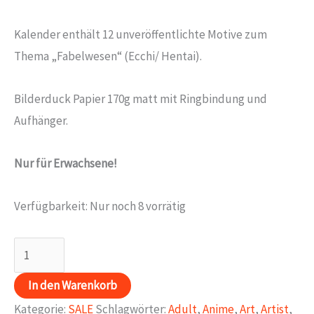
Preis
Preis
Kalender enthält 12 unveröffentlichte Motive zum
war:
ist:
Thema „Fabelwesen“ (Ecchi/ Hentai).
17,00€
6,00€.
Bilderduck Papier 170g matt mit Ringbindung und
Aufhänger.
Nur für Erwachsene!
Verfügbarkeit:
Nur noch 8 vorrätig
Fabelwesen
2013
In den Warenkorb
Menge
Kategorie:
SALE
Schlagwörter:
Adult
,
Anime
,
Art
,
Artist
,