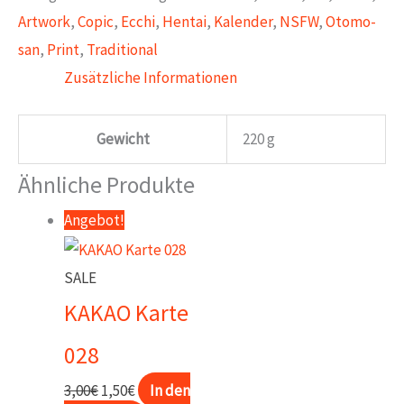
Artwork
,
Copic
,
Ecchi
,
Hentai
,
Kalender
,
NSFW
,
Otomo-
san
,
Print
,
Traditional
Zusätzliche Informationen
Gewicht
220 g
Ähnliche Produkte
Angebot!
SALE
KAKAO Karte
028
Ursprünglicher
Aktueller
3,00
€
1,50
€
In den