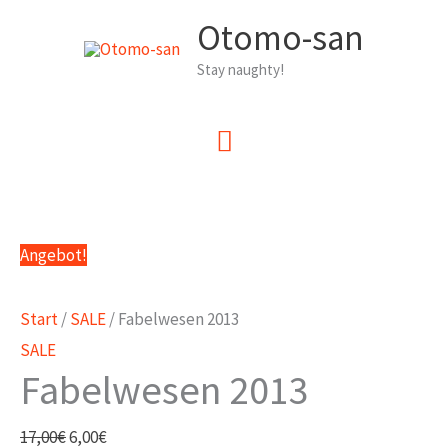
Zum
Otomo-san
Inhalt
Stay naughty!
springen
Hauptmenü
Angebot!
Start
/
SALE
/ Fabelwesen 2013
SALE
Fabelwesen 2013
Ursprünglicher
Aktueller
17,00
€
6,00
€