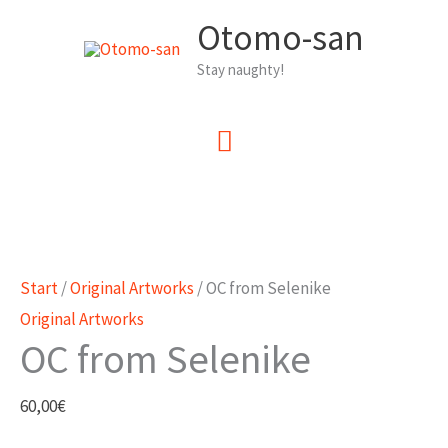
Zum
Otomo-san
Inhalt
Stay naughty!
springen
Hauptmenü
Start
/
Original Artworks
/ OC from Selenike
Original Artworks
OC from Selenike
60,00
€