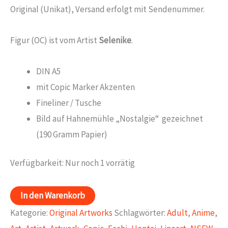
Original (Unikat), Versand erfolgt mit Sendenummer.
Figur (OC) ist vom Artist
Selenike
.
DIN A5
mit Copic Marker Akzenten
Fineliner / Tusche
Bild auf Hahnemühle „Nostalgie“ gezeichnet
(190 Gramm Papier)
Verfügbarkeit:
Nur noch 1 vorrätig
OC
In den Warenkorb
from
Kategorie:
Original Artworks
Schlagwörter:
Adult
,
Anime
,
Selenike