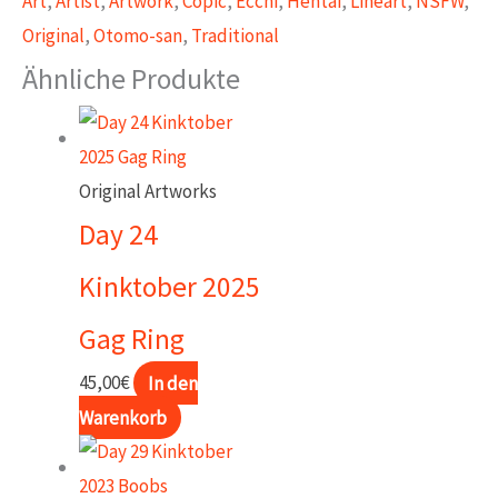
Art
,
Artist
,
Artwork
,
Copic
,
Ecchi
,
Hentai
,
Lineart
,
NSFW
,
Menge
Original
,
Otomo-san
,
Traditional
Ähnliche Produkte
Original Artworks
Day 24
Kinktober 2025
Gag Ring
45,00
€
In den
Warenkorb