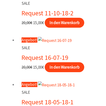
20,00€
15,00€.
SALE
Request 11-10-18-2
Ursprünglicher
Aktueller
20,00
€
15,00
€
In den Warenkorb
Preis
Preis
war:
ist:
Angebot!
20,00€
15,00€.
SALE
Request 16-07-19
Ursprünglicher
Aktueller
20,00
€
15,00
€
In den Warenkorb
Preis
Preis
war:
ist:
Angebot!
20,00€
15,00€.
SALE
Request 18-05-18-1