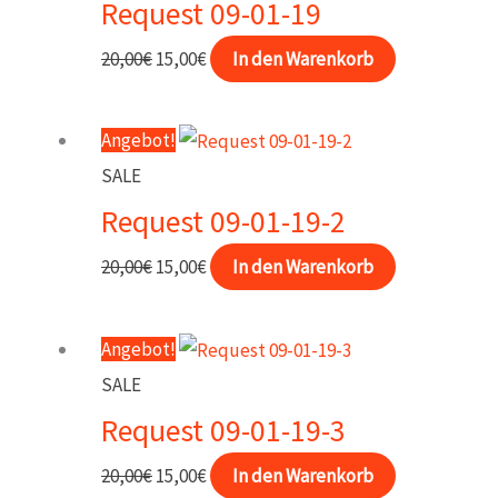
Request 09-01-19
Ursprünglicher
Aktueller
20,00
€
15,00
€
In den Warenkorb
Preis
Preis
war:
ist:
Angebot!
20,00€
15,00€.
SALE
Request 09-01-19-2
Ursprünglicher
Aktueller
20,00
€
15,00
€
In den Warenkorb
Preis
Preis
war:
ist:
Angebot!
20,00€
15,00€.
SALE
Request 09-01-19-3
Ursprünglicher
Aktueller
20,00
€
15,00
€
In den Warenkorb