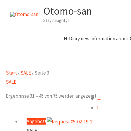
Zum
Otomo-san
Inhalt
Stay naughty!
springen
H-Diary new information about
Start
/
SALE
/ Seite 3
SALE
Ergebnisse 31 – 45 von 75 werden angezeigt
←
1
Angebot!
SALE