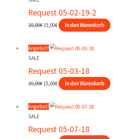
Request 05-02-19-2
Ursprünglicher
Aktueller
20,00
€
15,00
€
In den Warenkorb
Preis
Preis
war:
ist:
Angebot!
20,00€
15,00€.
SALE
Request 05-03-18
Ursprünglicher
Aktueller
20,00
€
15,00
€
In den Warenkorb
Preis
Preis
war:
ist:
Angebot!
20,00€
15,00€.
SALE
Request 05-07-18