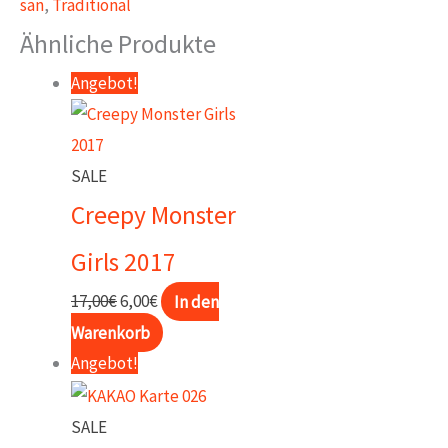
san
,
Traditional
Menge
Ähnliche Produkte
Angebot!
SALE
Creepy Monster
Girls 2017
Ursprünglicher
Aktueller
17,00
€
6,00
€
In den
Preis
Preis
Warenkorb
war:
ist:
Angebot!
17,00€
6,00€.
SALE