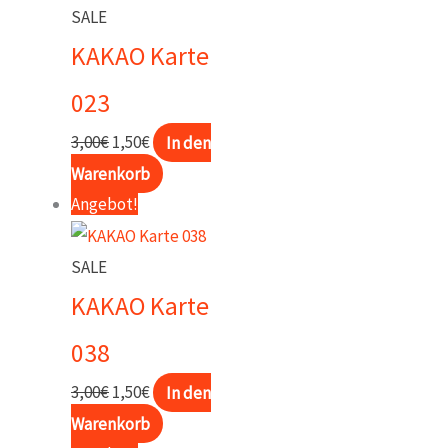
SALE
KAKAO Karte
023
Ursprünglicher
Aktueller
3,00
€
1,50
€
In den
Preis
Preis
Warenkorb
war:
ist:
Angebot!
3,00€
1,50€.
SALE
KAKAO Karte
038
Ursprünglicher
Aktueller
3,00
€
1,50
€
In den
Preis
Preis
Warenkorb