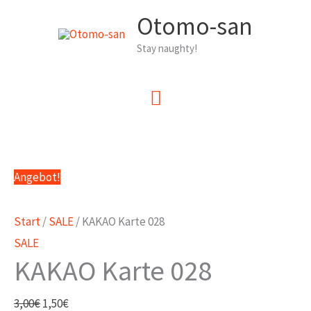
Zum
Otomo-san
Inhalt
Stay naughty!
springen
Hauptmenü
Angebot!
Start
/
SALE
/ KAKAO Karte 028
SALE
KAKAO Karte 028
Ursprünglicher
Aktueller
3,00
€
1,50
€