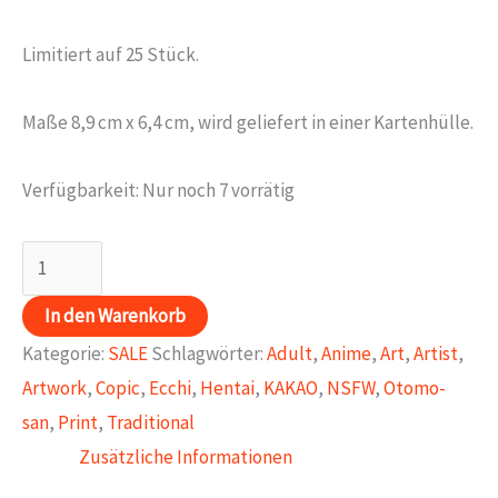
Preis
Preis
Limitiert auf 25 Stück.
war:
ist:
3,00€
1,50€.
Maße 8,9 cm x 6,4 cm, wird geliefert in einer Kartenhülle.
Verfügbarkeit:
Nur noch 7 vorrätig
KAKAO
Karte
In den Warenkorb
028
Kategorie:
SALE
Schlagwörter:
Adult
,
Anime
,
Art
,
Artist
,
Menge
Artwork
,
Copic
,
Ecchi
,
Hentai
,
KAKAO
,
NSFW
,
Otomo-
san
,
Print
,
Traditional
Zusätzliche Informationen