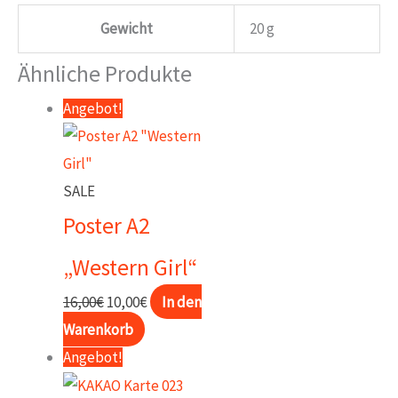
Gewicht
20 g
Ähnliche Produkte
Angebot!
SALE
Poster A2
„Western Girl“
Ursprünglicher
Aktueller
16,00
€
10,00
€
In den
Preis
Preis
Warenkorb
war:
ist:
Angebot!
16,00€
10,00€.