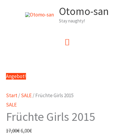
Zum
Otomo-san
Inhalt
Stay naughty!
springen
Hauptmenü
Angebot!
Start
/
SALE
/ Früchte Girls 2015
SALE
Früchte Girls 2015
Ursprünglicher
Aktueller
17,00
€
6,00
€