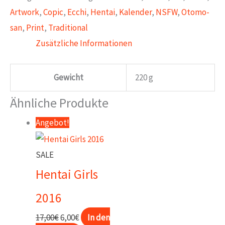
Artwork
,
Copic
,
Ecchi
,
Hentai
,
Kalender
,
NSFW
,
Otomo-
san
,
Print
,
Traditional
Zusätzliche Informationen
Gewicht
220 g
Ähnliche Produkte
Angebot!
SALE
Hentai Girls
2016
Ursprünglicher
Aktueller
17,00
€
6,00
€
In den