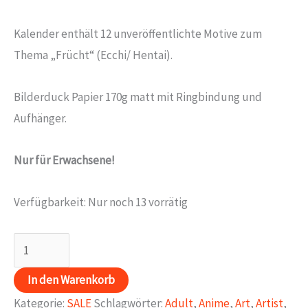
Preis
Preis
Kalender enthält 12 unveröffentlichte Motive zum
war:
ist:
Thema „Frücht“ (Ecchi/ Hentai).
17,00€
6,00€.
Bilderduck Papier 170g matt mit Ringbindung und
Aufhänger.
Nur für Erwachsene!
Verfügbarkeit:
Nur noch 13 vorrätig
Früchte
Girls
In den Warenkorb
2015
Kategorie:
SALE
Schlagwörter:
Adult
,
Anime
,
Art
,
Artist
,
Menge