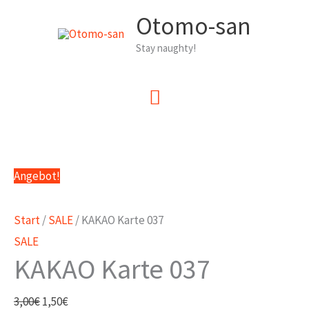
Zum
Otomo-san
Inhalt
Stay naughty!
springen
Hauptmenü
Angebot!
Start
/
SALE
/ KAKAO Karte 037
SALE
KAKAO Karte 037
Ursprünglicher
Aktueller
3,00
€
1,50
€