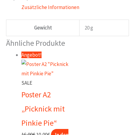
Zusätzliche Informationen
Gewicht
20 g
Ähnliche Produkte
Angebot!
SALE
Poster A2
„Picknick mit
Pinkie Pie“
Ursprünglicher
Aktueller
16,00
€
10,00
€
In den