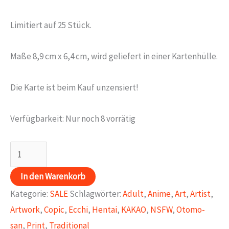
Preis
Preis
Limitiert auf 25 Stück.
war:
ist:
3,00€
1,50€.
Maße 8,9 cm x 6,4 cm, wird geliefert in einer Kartenhülle.
Die Karte ist beim Kauf unzensiert!
Verfügbarkeit:
Nur noch 8 vorrätig
KAKAO
Karte
In den Warenkorb
037
Kategorie:
SALE
Schlagwörter:
Adult
,
Anime
,
Art
,
Artist
,
Menge
Artwork
,
Copic
,
Ecchi
,
Hentai
,
KAKAO
,
NSFW
,
Otomo-
san
,
Print
,
Traditional