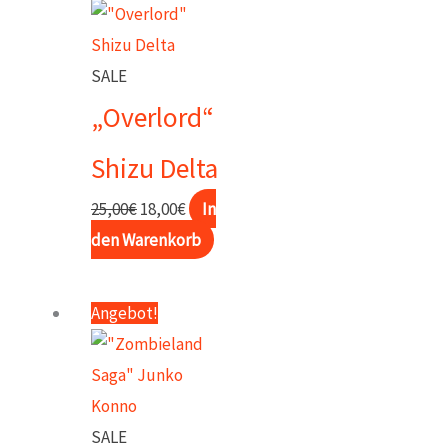
SALE
„Overlord“
Shizu Delta
Ursprünglicher
Aktueller
25,00
€
18,00
€
In
Preis
Preis
den Warenkorb
war:
ist:
25,00€
18,00€.
Angebot!
SALE