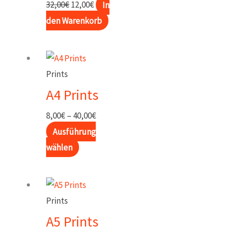
Ursprünglicher
Aktueller
32,00
€
12,00
€
In
Preis
Preis
den Warenkorb
war:
ist:
32,00€
12,00€.
Prints
A4 Prints
Preisspanne:
8,00
€
–
40,00
€
8,00€
Ausführung
Dieses
bis
wählen
Produkt
40,00€
weist
mehrere
Prints
Varianten
A5 Prints
auf.