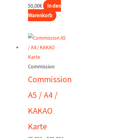
50,00
€
In den
auf
Warenkorb
der
Produktseite
gewählt
werden
Commission
Commission
A5 / A4 /
KAKAO
Karte