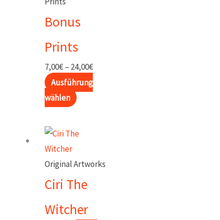
Prints
Bonus
Prints
Preisspanne:
7,00
€
–
24,00
€
7,00€
Ausführung
Dieses
bis
wählen
Produkt
24,00€
weist
mehrere
Varianten
Original Artworks
auf.
Ciri The
Die
Optionen
Witcher
können