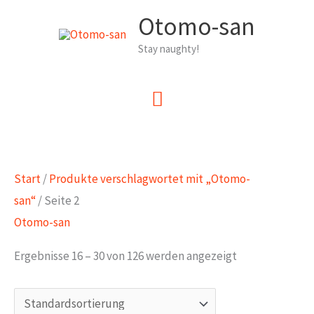
Zum
Otomo-san
Inhalt
Stay naughty!
springen
Hauptmenü
Start
/
Produkte verschlagwortet mit „Otomo-
san“
/ Seite 2
Otomo-san
Ergebnisse 16 – 30 von 126 werden angezeigt