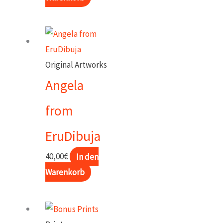
gewählt
werden
Original Artworks
Angela
from
EruDibuja
40,00
€
In den
Warenkorb