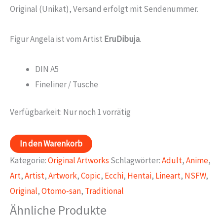
Original (Unikat), Versand erfolgt mit Sendenummer.
Figur Angela ist vom Artist
EruDibuja
.
DIN A5
Fineliner / Tusche
Verfügbarkeit:
Nur noch 1 vorrätig
Angela
In den Warenkorb
from
Kategorie:
Original Artworks
Schlagwörter:
Adult
,
Anime
,
EruDibuja
Art
,
Artist
,
Artwork
,
Copic
,
Ecchi
,
Hentai
,
Lineart
,
NSFW
,
Menge
Original
,
Otomo-san
,
Traditional
Ähnliche Produkte