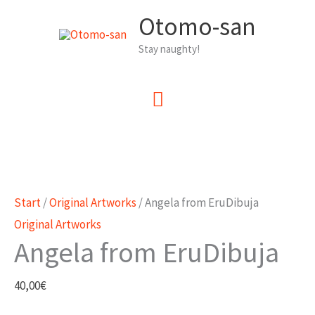
Zum
Otomo-san
Inhalt
Stay naughty!
springen
Hauptmenü
Start
/
Original Artworks
/ Angela from EruDibuja
Original Artworks
Angela from EruDibuja
40,00
€