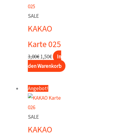
SALE
KAKAO
Karte 025
Ursprünglicher
Aktueller
3,00
€
1,50
€
In
Preis
Preis
den Warenkorb
war:
ist:
3,00€
1,50€.
Angebot!
SALE
KAKAO