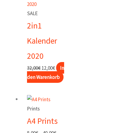
SALE
2in1
Kalender
2020
Ursprünglicher
Aktueller
32,00
€
12,00
€
In
Preis
Preis
den Warenkorb
war:
ist:
32,00€
12,00€.
Prints
A4 Prints
Preisspanne:
8,00
€
–
40,00
€