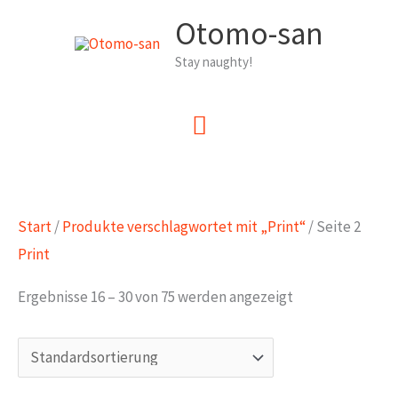
Zum
Otomo-san
Inhalt
Stay naughty!
springen
Hauptmenü
Start
/
Produkte verschlagwortet mit „Print“
/ Seite 2
Print
Ergebnisse 16 – 30 von 75 werden angezeigt