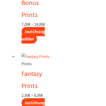
Bonus
werden
auf.
Die
Prints
Optionen
Preisspanne:
7,00
€
–
24,00
€
können
7,00€
Ausführung
auf
Dieses
bis
wählen
der
Produkt
24,00€
Produktseite
weist
gewählt
mehrere
werden
Prints
Varianten
Fantasy
auf.
Die
Prints
Optionen
Preisspanne:
2,00
€
–
8,00
€
können
2,00€
Ausführung
auf