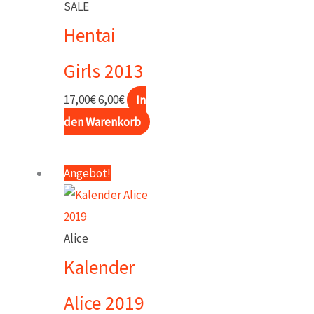
SALE
Hentai
Girls 2013
Ursprünglicher
Aktueller
17,00
€
6,00
€
In
Preis
Preis
den Warenkorb
war:
ist:
17,00€
6,00€.
Angebot!
Alice
Kalender
Alice 2019