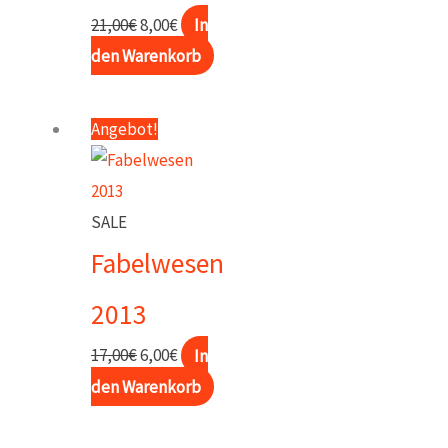
Ursprünglicher
Aktueller
21,00
€
8,00
€
In
Preis
Preis
den Warenkorb
war:
ist:
21,00€
8,00€.
Angebot!
SALE
Fabelwesen
2013
Ursprünglicher
Aktueller
17,00
€
6,00
€
In
Preis
Preis
den Warenkorb
war:
ist:
17,00€
6,00€.