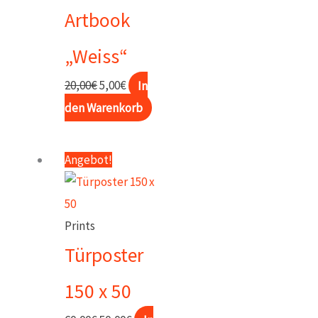
Artbook
„Weiss“
Ursprünglicher
Aktueller
20,00
€
5,00
€
In
Preis
Preis
den Warenkorb
war:
ist:
20,00€
5,00€.
Angebot!
Prints
Türposter
150 x 50