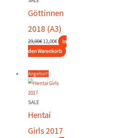
SALE
Die
Göttinnen
Optionen
können
2018 (A3)
auf
Ursprünglicher
Aktueller
29,00
€
12,00
€
In
der
Preis
Preis
den Warenkorb
Produktseite
war:
ist:
gewählt
29,00€
12,00€.
werden
Angebot!
SALE
Hentai
Girls 2017