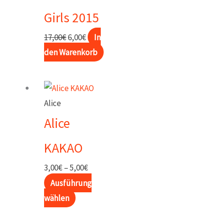
Girls 2015
Ursprünglicher
Aktueller
17,00
€
6,00
€
In
Preis
Preis
den Warenkorb
war:
ist:
17,00€
6,00€.
Alice
Alice
KAKAO
Preisspanne:
3,00
€
–
5,00
€
3,00€
Ausführung
Dieses
bis
wählen
Produkt
5,00€