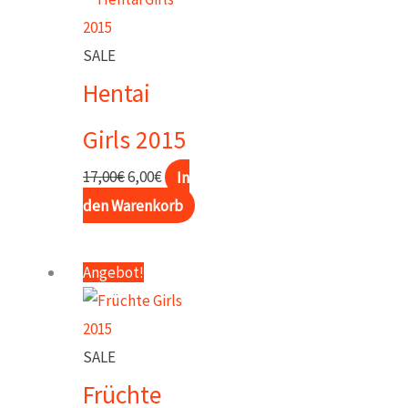
SALE
Hentai
Girls 2015
Ursprünglicher
Aktueller
17,00
€
6,00
€
In
Preis
Preis
den Warenkorb
war:
ist:
17,00€
6,00€.
Angebot!
SALE
Früchte