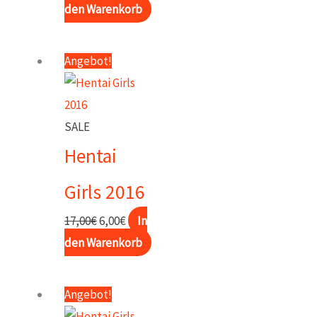
Preis
Preis
den Warenkorb
war:
ist:
17,00€
6,00€.
Angebot!
SALE
Hentai
Girls 2016
Ursprünglicher
Aktueller
17,00
€
6,00
€
In
Preis
Preis
den Warenkorb
war:
ist:
17,00€
6,00€.
Angebot!