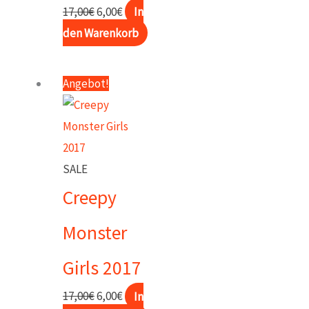
Ursprünglicher
Aktueller
17,00
€
6,00
€
In
Preis
Preis
den Warenkorb
war:
ist:
17,00€
6,00€.
Angebot!
SALE
Creepy
Monster
Girls 2017
Ursprünglicher
Aktueller
17,00
€
6,00
€
In