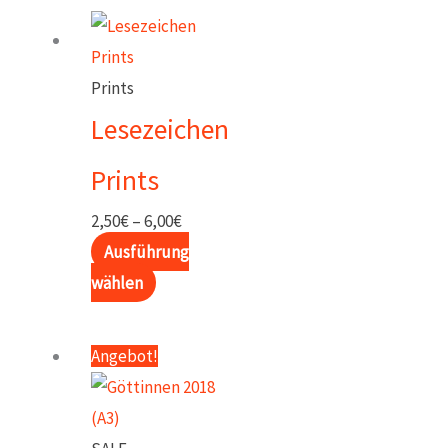
Prints
Lesezeichen
Prints
Preisspanne:
2,50
€
–
6,00
€
2,50€
Ausführung
Dieses
bis
wählen
Produkt
6,00€
weist
Angebot!
mehrere
Varianten
auf.