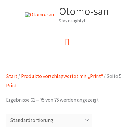
Zum
Otomo-san
Inhalt
Stay naughty!
springen
Hauptmenü
Start
/
Produkte verschlagwortet mit „Print“
/ Seite 5
Print
Ergebnisse 61 – 75 von 75 werden angezeigt