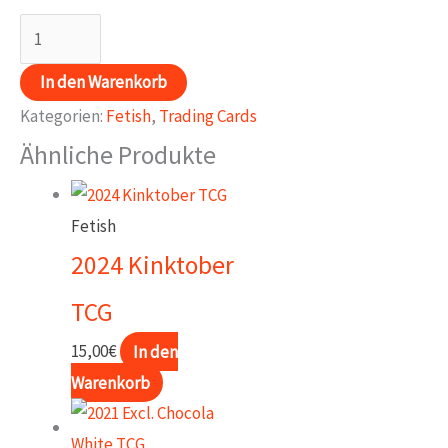
2026
BD
In den Warenkorb
Vers
Kategorien:
Fetish
,
Trading Cards
3
Ähnliche Produkte
TCG
Menge
Fetish
2024 Kinktober
TCG
15,00
€
In den
Warenkorb