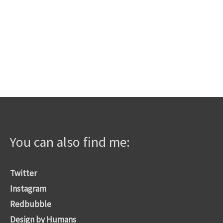
bis
Produkt
190,00€
weist
mehrere
Varianten
auf.
Die
Optionen
können
auf
You can also find me:
der
Produktseite
gewählt
Twitter
werden
Instagram
Redbubble
Design by Humans