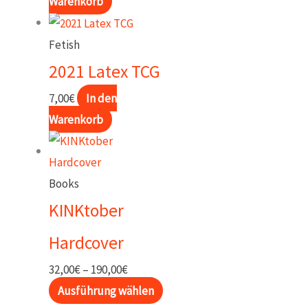
Warenkorb
Fetish
2021 Latex TCG
7,00
€
In den
Warenkorb
Books
KINKtober
Hardcover
Preisspanne:
32,00
€
–
190,00
€
32,00€
Dieses
Ausführung wählen