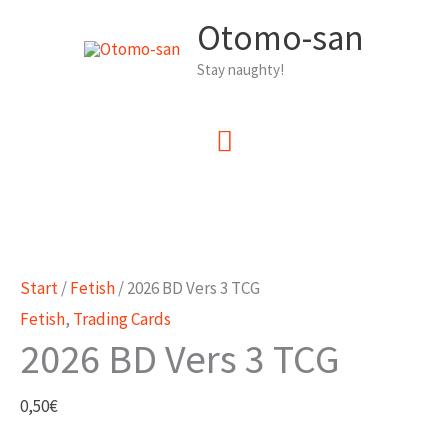
Zum
Otomo-san
Inhalt
Stay naughty!
springen
Hauptmenü
Start
/
Fetish
/ 2026 BD Vers 3 TCG
Fetish
,
Trading Cards
2026 BD Vers 3 TCG
0,50
€