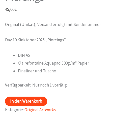
45,00
€
Original (Unikat), Versand erfolgt mit Sendenummer.
Day 10 Kinktober 2025 „Piercings“.
DIN A5
Clairefontaine Aquapad 300g/m² Papier
Fineliner und Tusche
Verfügbarkeit:
Nur noch 1 vorrätig
Day
In den Warenkorb
10
Kategorie:
Original Artworks