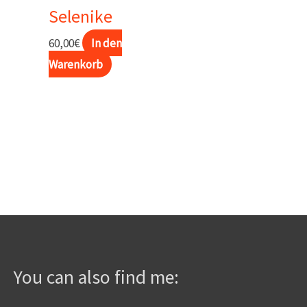
Selenike
60,00
€
In den
Warenkorb
You can also find me: