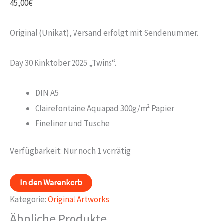
45,00
€
Original (Unikat), Versand erfolgt mit Sendenummer.
Day 30 Kinktober 2025 „Twins“.
DIN A5
Clairefontaine Aquapad 300g/m² Papier
Fineliner und Tusche
Verfügbarkeit:
Nur noch 1 vorrätig
Day
In den Warenkorb
30
Kategorie:
Original Artworks
Kinktober
Ähnliche Produkte