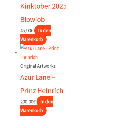
Kinktober 2025
Blowjob
45,00
€
In den
Warenkorb
Original Artworks
Azur Lane –
Prinz Heinrich
200,00
€
In den
Warenkorb