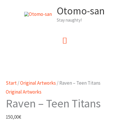
Zum
Otomo-san
Inhalt
Stay naughty!
springen
Hauptmenü
Start
/
Original Artworks
/ Raven – Teen Titans
Original Artworks
Raven – Teen Titans
150,00
€