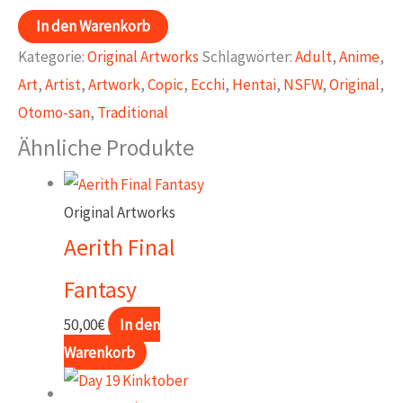
Raven
In den Warenkorb
-
Kategorie:
Original Artworks
Schlagwörter:
Adult
,
Anime
,
Teen
Art
,
Artist
,
Artwork
,
Copic
,
Ecchi
,
Hentai
,
NSFW
,
Original
,
Titans
Otomo-san
,
Traditional
Menge
Ähnliche Produkte
Original Artworks
Aerith Final
Fantasy
50,00
€
In den
Warenkorb