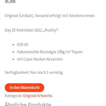
45,00
€
Original (Unikat), Versand erfolgt mit Sendenummer.
Day 25 Kinktober 2022 „Nudity“.
DIN A5
Hahnemühle Nostalgie 190g/m² Papier
mit Copic Marker Akzenten
Verfügbarkeit:
Nur noch 1 vorrätig
Day
In den Warenkorb
5
Kategorie:
Original Artworks
Kinktober
Ähnliche Produkte