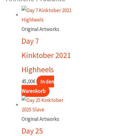
2022
Nudity
Menge
Original Artworks
Day 7
Kinktober 2021
Highheels
45,00
€
In den
Warenkorb
Original Artworks
Day 25