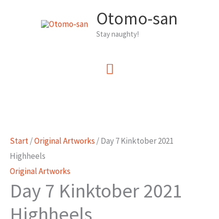
Zum
Otomo-san
Inhalt
Stay naughty!
springen
Hauptmenü
Start
/
Original Artworks
/ Day 7 Kinktober 2021
Highheels
Original Artworks
Day 7 Kinktober 2021
Highheels