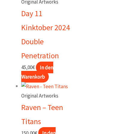
Original Artworks
Day 11
Kinktober 2024
Double
Penetration
45,00
€
In den
Warenkorb
Original Artworks
Raven – Teen
Titans
150,00
€
In den