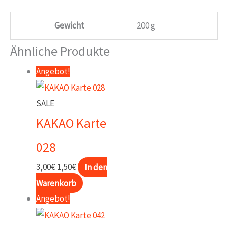
Gewicht
200 g
Ähnliche Produkte
Angebot!
SALE
KAKAO Karte
028
Ursprünglicher
Aktueller
3,00
€
1,50
€
In den
Preis
Preis
Warenkorb
war:
ist:
Angebot!
3,00€
1,50€.