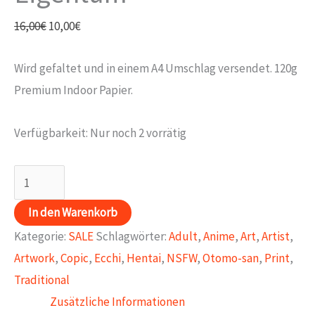
Ursprünglicher
Aktueller
16,00
€
10,00
€
Preis
Preis
Wird gefaltet und in einem A4 Umschlag versendet. 120g
war:
ist:
Premium Indoor Papier.
16,00€
10,00€.
Verfügbarkeit:
Nur noch 2 vorrätig
Poster
A2
In den Warenkorb
"Mein
Kategorie:
SALE
Schlagwörter:
Adult
,
Anime
,
Art
,
Artist
,
Eigentum"
Artwork
,
Copic
,
Ecchi
,
Hentai
,
NSFW
,
Otomo-san
,
Print
,
Menge
Traditional
Zusätzliche Informationen