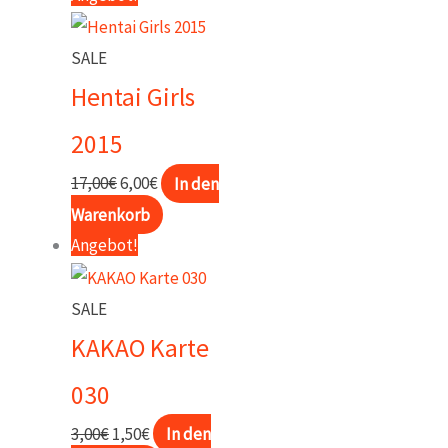
17,00€
6,00€.
SALE
Hentai Girls
2015
Ursprünglicher
Aktueller
17,00
€
6,00
€
In den
Preis
Preis
Warenkorb
war:
ist:
Angebot!
17,00€
6,00€.
SALE
KAKAO Karte
030
Ursprünglicher
Aktueller
3,00
€
1,50
€
In den