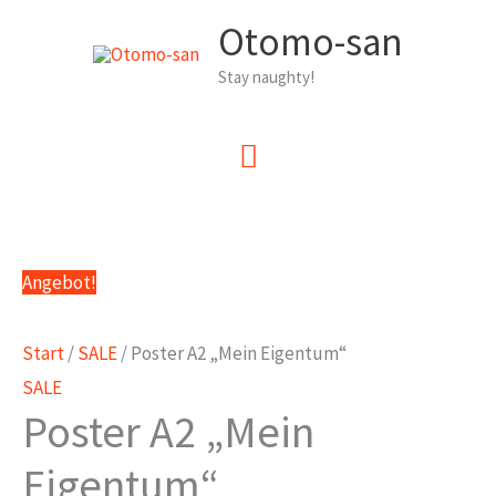
Zum
Otomo-san
Inhalt
Stay naughty!
springen
Hauptmenü
Angebot!
Start
/
SALE
/ Poster A2 „Mein Eigentum“
SALE
Poster A2 „Mein
Eigentum“