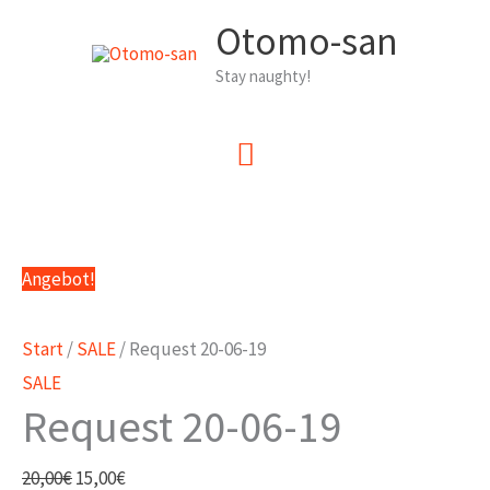
Zum
Otomo-san
Inhalt
Stay naughty!
springen
Hauptmenü
Angebot!
Start
/
SALE
/ Request 20-06-19
SALE
Request 20-06-19
Ursprünglicher
Aktueller
20,00
€
15,00
€