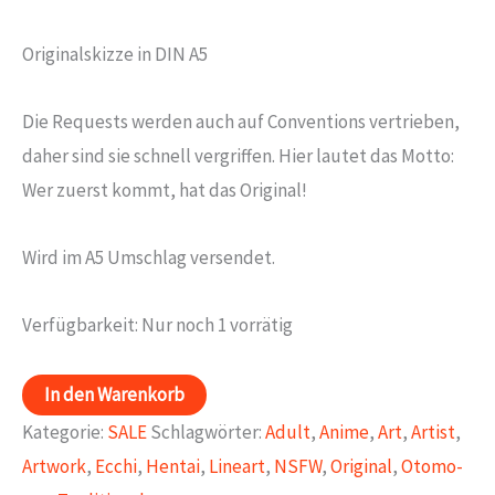
Preis
Preis
Originalskizze in DIN A5
war:
ist:
20,00€
15,00€.
Die Requests werden auch auf Conventions vertrieben,
daher sind sie schnell vergriffen. Hier lautet das Motto:
Wer zuerst kommt, hat das Original!
Wird im A5 Umschlag versendet.
Verfügbarkeit:
Nur noch 1 vorrätig
Request
In den Warenkorb
20-
Kategorie:
SALE
Schlagwörter:
Adult
,
Anime
,
Art
,
Artist
,
06-
Artwork
,
Ecchi
,
Hentai
,
Lineart
,
NSFW
,
Original
,
Otomo-
19