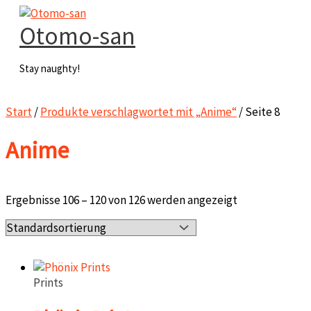
Zum
Inhalt
Otomo-san
springen
Stay naughty!
Hauptmenü
Start
/
Produkte verschlagwortet mit „Anime“
/ Seite 8
Anime
Ergebnisse 106 – 120 von 126 werden angezeigt
Prints