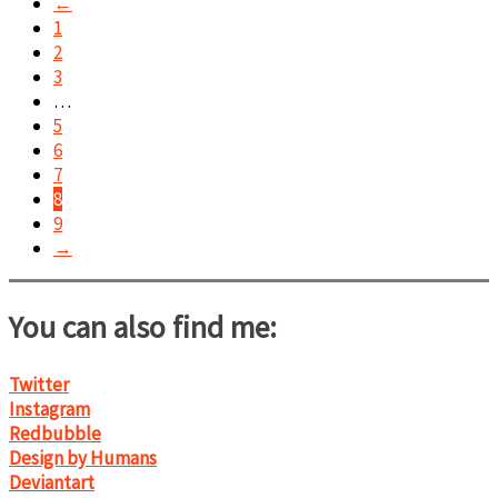
gewählt
←
17,00€
6,00€.
werden
1
2
3
…
5
6
7
8
9
→
You can also find me:
Twitter
Instagram
Redbubble
Design by Humans
Deviantart