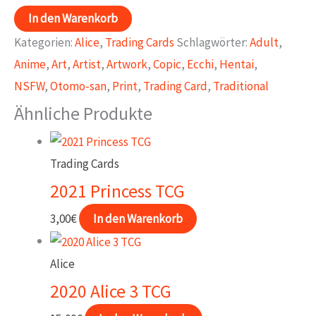
2020
In den Warenkorb
Alice
Kategorien:
Alice
,
Trading Cards
Schlagwörter:
Adult
,
2
Anime
,
Art
,
Artist
,
Artwork
,
Copic
,
Ecchi
,
Hentai
,
TCG
NSFW
,
Otomo-san
,
Print
,
Trading Card
,
Traditional
Menge
Ähnliche Produkte
Trading Cards
2021 Princess TCG
3,00
€
In den Warenkorb
Alice
2020 Alice 3 TCG