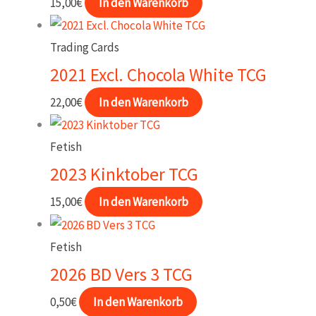
15,00
€
In den Warenkorb
Trading Cards
2021 Excl. Chocola White TCG
22,00
€
In den Warenkorb
Fetish
2023 Kinktober TCG
15,00
€
In den Warenkorb
Fetish
2026 BD Vers 3 TCG
0,50
€
In den Warenkorb